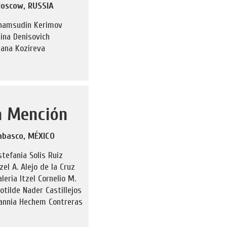
oscow, RUSSIA
hamsudin Kerimov
lina Denisovich
iana Kozireva
a Mención
abasco, MÉXICO
stefania Solis Ruiz
tzel A. Alejo de la Cruz
aleria Itzel Cornelio M.
lotilde Nader Castillejos
annia Hechem Contreras