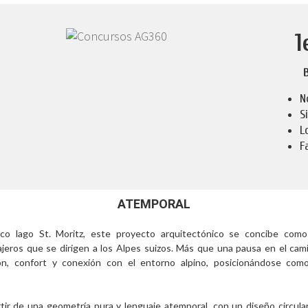
1
N
S
L
F
ATEMPORAL
ónico lago St. Moritz, este proyecto arquitectónico se concibe co
jeros que se dirigen a los Alpes suizos. Más que una pausa en el cam
, confort y conexión con el entorno alpino, posicionándose como
artir de una geometría pura y lenguaje atemporal, con un diseño circula