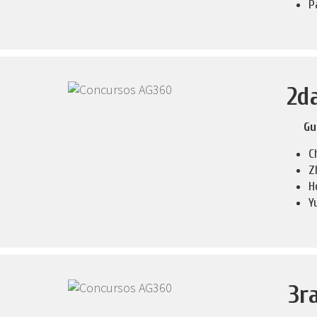
P
2d
Gu
C
Z
H
Y
3r