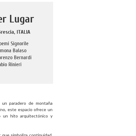
er Lugar
Brescia, ITALIA
oemi Signorile
imona Balaso
orenzo Bernardi
abio Rinieri
mo un paradero de montaña
ino, este espacio ofrece un
 un hito arquitectónico y
r que simboliza continuidad,