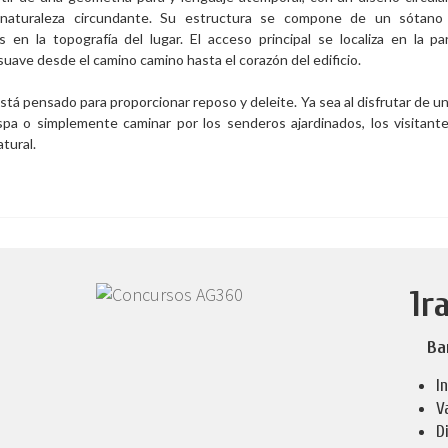
 naturaleza circundante. Su estructura se compone de un sótano y
en la topografía del lugar. El acceso principal se localiza en la p
suave desde el camino camino hasta el corazón del edificio.
tá pensado para proporcionar reposo y deleite. Ya sea al disfrutar de un
spa o simplemente caminar por los senderos ajardinados, los visitan
tural.
1r
Ba
I
V
D