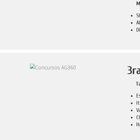
M
S
A
D
3r
T
E
I
V
C
H