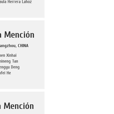
aula Herrera Lahoz
a Mención
angzhou, CHINA
hen Xinhai
hineng Tan
engyu Deng
ufei He
a Mención